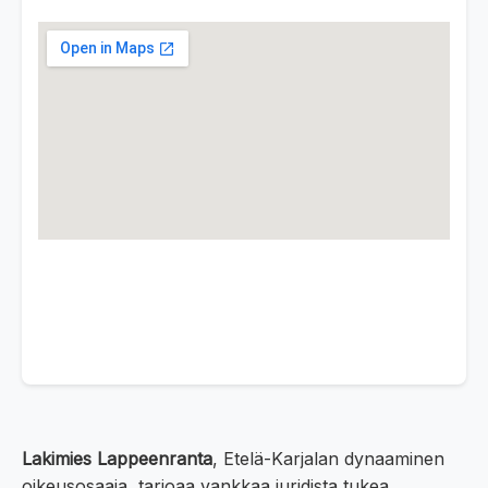
Lakimies Lappeenranta
, Etelä-Karjalan dynaaminen
oikeusosaaja, tarjoaa vankkaa juridista tukea