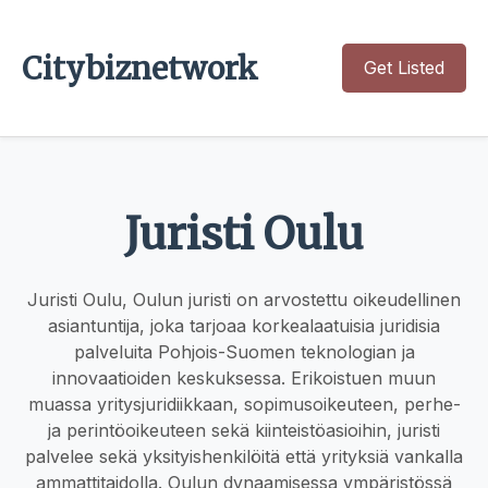
Citybiznetwork
Get Listed
Juristi Oulu
Juristi Oulu, Oulun juristi on arvostettu oikeudellinen
asiantuntija, joka tarjoaa korkealaatuisia juridisia
palveluita Pohjois-Suomen teknologian ja
innovaatioiden keskuksessa. Erikoistuen muun
muassa yritysjuridiikkaan, sopimusoikeuteen, perhe-
ja perintöoikeuteen sekä kiinteistöasioihin, juristi
palvelee sekä yksityishenkilöitä että yrityksiä vankalla
ammattitaidolla. Oulun dynaamisessa ympäristössä