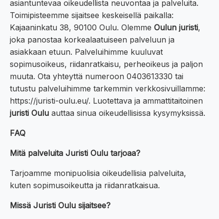
asiantuntevaa oikeudellista neuvontaa ja palveluita.
Toimipisteemme sijaitsee keskeisellä paikalla:
Kajaaninkatu 38, 90100 Oulu. Olemme
Oulun juristi
,
joka panostaa korkealaatuiseen palveluun ja
asiakkaan etuun. Palveluihimme kuuluvat
sopimusoikeus, riidanratkaisu, perheoikeus ja paljon
muuta. Ota yhteyttä numeroon 0403613330 tai
tutustu palveluihimme tarkemmin verkkosivuillamme:
https://juristi-oulu.eu/. Luotettava ja ammattitaitoinen
juristi Oulu
auttaa sinua oikeudellisissa kysymyksissä.
FAQ
Mitä palveluita Juristi Oulu tarjoaa?
Tarjoamme monipuolisia oikeudellisia palveluita,
kuten sopimusoikeutta ja riidanratkaisua.
Missä Juristi Oulu sijaitsee?